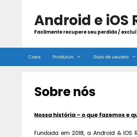
Skip
to
Android e iOS
content
Facilmente recupere seu perdido / excluí
Casa
Produtos
Guia de usuario
Sobre nós
Nossa história – o que fazemos e
Fundada em 2018, a Android & iOS 