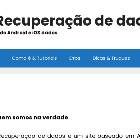
 Recuperação de da
do Android e iOS dados
Como é & Tutoriais
Erros
Dicas & Truques
 quem somos na verdade
Recuperação de dados é um site baseado em An