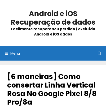
Skip
to
Android e iOS
content
Recuperação de dados
Facilmente recupere seu perdido / excluído
Android e iOS dados
Menu
[6 maneiras] Como
consertar Linha Vertical
Rosa No Google Pixel 8/8
Pro/8a