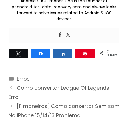
Android & iOS Phones. She is the founder of
pt.android-ios-data-recovery.com and always looks
forward to solve issues related to Android & iOS
devices
0
Tweet
Share
Share
Pin
SHARES
Categories
Erros
Post
Como consertar League Of Legends
navigation
Erro
[11 maneiras] Como consertar Sem som
No iPhone 15/14/13 Problema